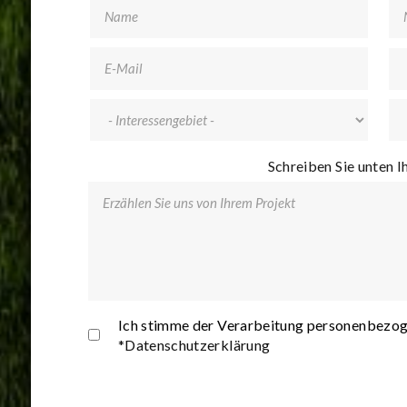
Name
*
Email
*
Te
Interessengebiet
*
Schreiben Sie unten I
Erzä
Priv
Ich stimme der Verarbeitung personenbezo
*Datenschutzerklärung