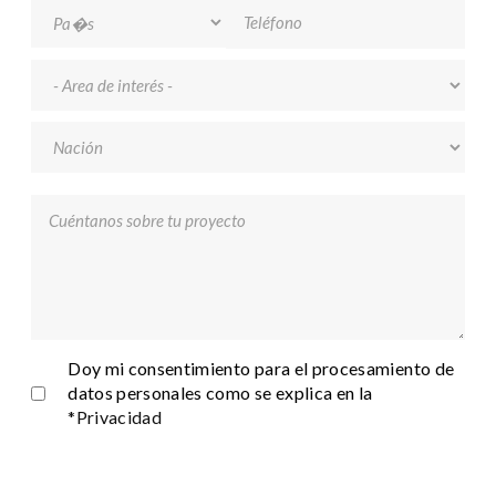
Teléfono
Area de interés
*
Nación
*
Cuéntanos sobre tu proyecto
*
Privacy
*
Doy mi consentimiento para el procesamiento de
datos personales como se explica en la
*Privacidad