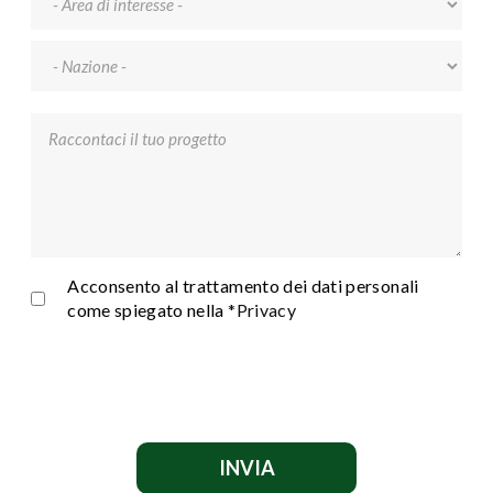
Nazione
*
Raccontaci il tuo progetto
*
Privacy
*
Acconsento al trattamento dei dati personali
come spiegato nella
*Privacy