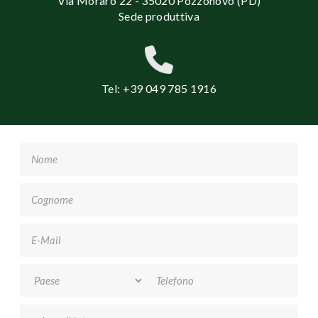
Via Moraro 22 - 35020 Pozzonovo (PD)
Sede produttiva
Tel: +39 049 785 1916
Nome
*
Cognome
*
Email
*
Telefono
Area di interesse
*